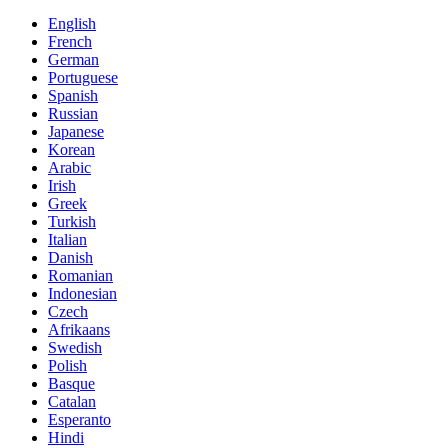
English
French
German
Portuguese
Spanish
Russian
Japanese
Korean
Arabic
Irish
Greek
Turkish
Italian
Danish
Romanian
Indonesian
Czech
Afrikaans
Swedish
Polish
Basque
Catalan
Esperanto
Hindi