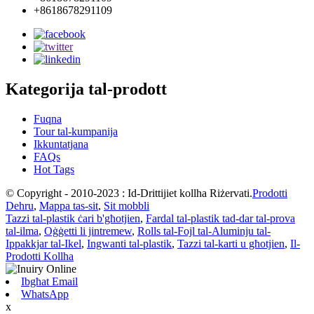
+8618678291109
Kategorija tal-prodott
Fuqna
Tour tal-kumpanija
Ikkuntatjana
FAQs
Hot Tags
© Copyright - 2010-2023 : Id-Drittijiet kollha Riżervati.
Prodotti
Dehru
,
Mappa tas-sit
,
Sit mobbli
Tazzi tal-plastik ċari b'għotjien
,
Fardal tal-plastik tad-dar tal-prova
tal-ilma
,
Oġġetti li jintremew
,
Rolls tal-Fojl tal-Aluminju tal-
Ippakkjar tal-Ikel
,
Ingwanti tal-plastik
,
Tazzi tal-karti u għotjien
,
Il-
Prodotti Kollha
Ibgħat Email
WhatsApp
x