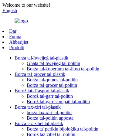
Welcome to our website!
English
Dar
Fuqna
Aħbarijiet
Prodotti
Borża tal-ħwejjeġ tal-plastik
Għata tal-ħwejjeġ tal-politin
Borża tal-kopertura tal-libsa tal-politin
Borża tal-grocer tal-plastik
Borża tal-qomos tal-politin
Borża tal-grocer tal-politin
Boroż tat-Trasport tal-plastik
Boroż tal-ġarr tal-politin
Boroż tal-ġarr stampati tal-politin
Borża tax-xiri tal-plastik
borża tax-xiri tal-politin
Borża tal-politin apposta
Borża taż-żibel tal-plastik
Borża ta' periklu bijoloġiku tal-politin
Boroż taż-żibel tal-politin