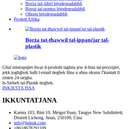
Borża taż-żibel bijodegradabbli
Boroż tal-qomos bijodegradabbli
Oħrajn bijodegradabbli
Proġett Afrika
Borża tat-tħawwil tal-ippanċjar tal-
plastik
Għal mistoqsijiet dwar il-prodotti tagħna jew il-lista tal-prezzijiet,
jekk jogħġbok ħalli l-email tiegħek lilna u aħna nkunu f'kuntatt fi
żmien 24 siegħa.
Is-Sieħeb tal-Plastik tiegħek.
INKJESTA ISSA
IKKUNTATJANA
Kamra 103, Bini 19, Meigui Yuan, Tangye New Subdistrett,
Distrett Licheng, Jinan, 250109, Ċina
info@lglpak.com
+8618678291109