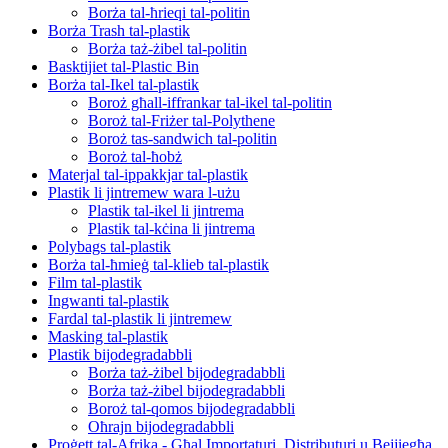
Borża tal-ħrieqi tal-politin
Borża Trash tal-plastik
Borża taż-żibel tal-politin
Basktijiet tal-Plastic Bin
Borża tal-Ikel tal-plastik
Boroż għall-iffrankar tal-ikel tal-politin
Boroż tal-Friżer tal-Polythene
Boroż tas-sandwich tal-politin
Boroż tal-ħobż
Materjal tal-ippakkjar tal-plastik
Plastik li jintremew wara l-użu
Plastik tal-ikel li jintrema
Plastik tal-kċina li jintrema
Polybags tal-plastik
Borża tal-ħmieġ tal-klieb tal-plastik
Film tal-plastik
Ingwanti tal-plastik
Fardal tal-plastik li jintremew
Masking tal-plastik
Plastik bijodegradabbli
Borża taż-żibel bijodegradabbli
Borża taż-żibel bijodegradabbli
Boroż tal-qomos bijodegradabbli
Oħrajn bijodegradabbli
Proġett tal-Afrika - Għal Importaturi, Distributuri u Bejjiegħa