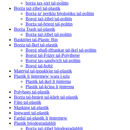
borża tax-xiri tal-politin
Borża taż-żibel tal-plastik
Borża ta' periklu bijoloġiku tal-politin
Boroż taż-żibel tal-politin
Borża tal-ħrieqi tal-politin
Borża Trash tal-plastik
Borża taż-żibel tal-politin
Basktijiet tal-Plastic Bin
Borża tal-Ikel tal-plastik
Boroż għall-iffrankar tal-ikel tal-politin
Boroż tal-Friżer tal-Polythene
Boroż tas-sandwich tal-politin
Boroż tal-ħobż
Materjal tal-ippakkjar tal-plastik
Plastik li jintremew wara l-użu
Plastik tal-ikel li jintrema
Plastik tal-kċina li jintrema
Polybags tal-plastik
Borża tal-ħmieġ tal-klieb tal-plastik
Film tal-plastik
Masking tal-plastik
Ingwanti tal-plastik
Fardal tal-plastik li jintremew
Plastik bijodegradabbli
Borża taż-żibel bijodegradabbli