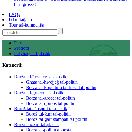
bl-ingrossa!
FAQs
Ikkuntatjana
Tour tal-kumpanija
Dar
Prodotti
Polybags tal-plastik
Kategoriji
Borża tal-ħwejjeġ tal-plastik
Għata tal-ħwejjeġ tal-politin
Borża tal-kopertura tal-libsa tal-politin
Borża tal-grocer tal-plastik
Borża tal-grocer tal-politin
Borża tal-qomos tal-politin
Boroż tat-Trasport tal-plastik
Boroż tal-ġarr tal-politin
Boroż tal-ġarr stampati tal-politin
Borża tax-xiri tal-plastik
Borża tal-politin apposta