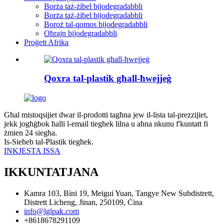
Borża taż-żibel bijodegradabbli
Borża taż-żibel bijodegradabbli
Boroż tal-qomos bijodegradabbli
Oħrajn bijodegradabbli
Proġett Afrika
Qoxra tal-plastik għall-ħwejjeġ
Għal mistoqsijiet dwar il-prodotti tagħna jew il-lista tal-prezzijiet,
jekk jogħġbok ħalli l-email tiegħek lilna u aħna nkunu f'kuntatt fi
żmien 24 siegħa.
Is-Sieħeb tal-Plastik tiegħek.
INKJESTA ISSA
IKKUNTATJANA
Kamra 103, Bini 19, Meigui Yuan, Tangye New Subdistrett,
Distrett Licheng, Jinan, 250109, Ċina
info@lglpak.com
+8618678291109