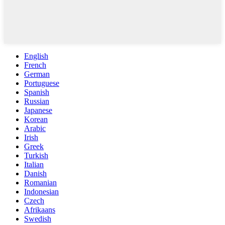
English
French
German
Portuguese
Spanish
Russian
Japanese
Korean
Arabic
Irish
Greek
Turkish
Italian
Danish
Romanian
Indonesian
Czech
Afrikaans
Swedish