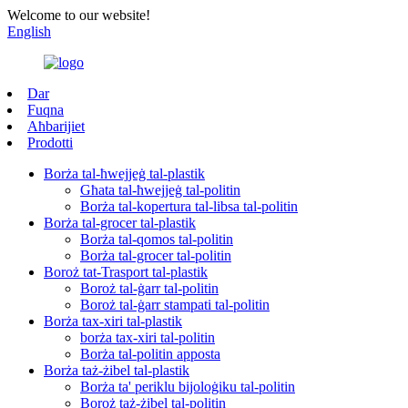
Welcome to our website!
English
Dar
Fuqna
Aħbarijiet
Prodotti
Borża tal-ħwejjeġ tal-plastik
Għata tal-ħwejjeġ tal-politin
Borża tal-kopertura tal-libsa tal-politin
Borża tal-grocer tal-plastik
Borża tal-qomos tal-politin
Borża tal-grocer tal-politin
Boroż tat-Trasport tal-plastik
Boroż tal-ġarr tal-politin
Boroż tal-ġarr stampati tal-politin
Borża tax-xiri tal-plastik
borża tax-xiri tal-politin
Borża tal-politin apposta
Borża taż-żibel tal-plastik
Borża ta' periklu bijoloġiku tal-politin
Boroż taż-żibel tal-politin