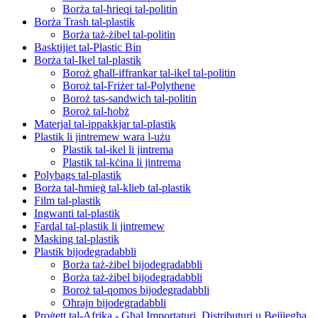
Borża tal-ħrieqi tal-politin
Borża Trash tal-plastik
Borża taż-żibel tal-politin
Basktijiet tal-Plastic Bin
Borża tal-Ikel tal-plastik
Boroż għall-iffrankar tal-ikel tal-politin
Boroż tal-Friżer tal-Polythene
Boroż tas-sandwich tal-politin
Boroż tal-ħobż
Materjal tal-ippakkjar tal-plastik
Plastik li jintremew wara l-użu
Plastik tal-ikel li jintrema
Plastik tal-kċina li jintrema
Polybags tal-plastik
Borża tal-ħmieġ tal-klieb tal-plastik
Film tal-plastik
Ingwanti tal-plastik
Fardal tal-plastik li jintremew
Masking tal-plastik
Plastik bijodegradabbli
Borża taż-żibel bijodegradabbli
Borża taż-żibel bijodegradabbli
Boroż tal-qomos bijodegradabbli
Oħrajn bijodegradabbli
Proġett tal-Afrika - Għal Importaturi, Distributuri u Bejjiegħa