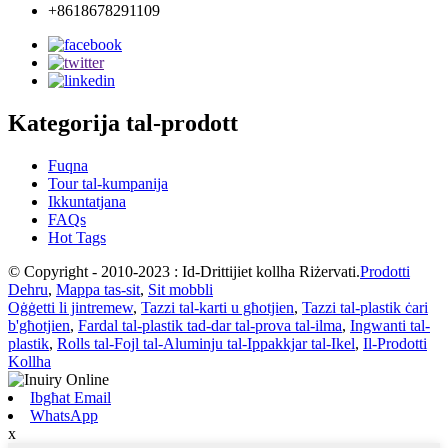
+8618678291109
Kategorija tal-prodott
Fuqna
Tour tal-kumpanija
Ikkuntatjana
FAQs
Hot Tags
© Copyright - 2010-2023 : Id-Drittijiet kollha Riżervati.
Prodotti
Dehru
,
Mappa tas-sit
,
Sit mobbli
Oġġetti li jintremew
,
Tazzi tal-karti u għotjien
,
Tazzi tal-plastik ċari
b'għotjien
,
Fardal tal-plastik tad-dar tal-prova tal-ilma
,
Ingwanti tal-
plastik
,
Rolls tal-Fojl tal-Aluminju tal-Ippakkjar tal-Ikel
,
Il-Prodotti
Kollha
Ibgħat Email
WhatsApp
x