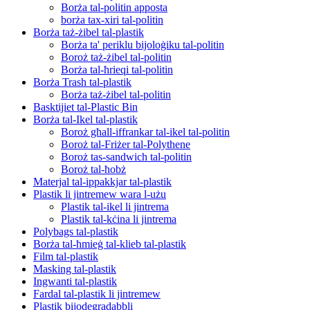
Borża tal-politin apposta
borża tax-xiri tal-politin
Borża taż-żibel tal-plastik
Borża ta' periklu bijoloġiku tal-politin
Boroż taż-żibel tal-politin
Borża tal-ħrieqi tal-politin
Borża Trash tal-plastik
Borża taż-żibel tal-politin
Basktijiet tal-Plastic Bin
Borża tal-Ikel tal-plastik
Boroż għall-iffrankar tal-ikel tal-politin
Boroż tal-Friżer tal-Polythene
Boroż tas-sandwich tal-politin
Boroż tal-ħobż
Materjal tal-ippakkjar tal-plastik
Plastik li jintremew wara l-użu
Plastik tal-ikel li jintrema
Plastik tal-kċina li jintrema
Polybags tal-plastik
Borża tal-ħmieġ tal-klieb tal-plastik
Film tal-plastik
Masking tal-plastik
Ingwanti tal-plastik
Fardal tal-plastik li jintremew
Plastik bijodegradabbli